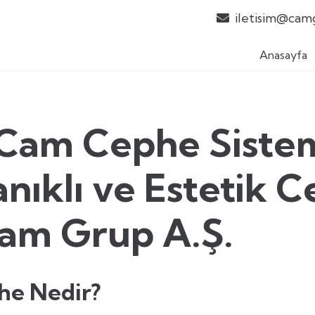
iletisim@cam
Anasayfa
Cam Cephe Sistem
nıklı ve Estetik 
Cam Grup A.Ş.
he Nedir?