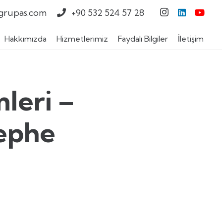
grupas.com
+90 532 524 57 28
Hakkımızda
Hizmetlerimiz
Faydalı Bilgiler
İletişim
leri –
Cephe