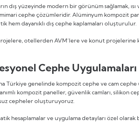
rın dış yüzeyinde modern bir görünüm sağlamak, ısı v
 mimari cephe çözümleridir. Alüminyum kompozit pane
etik hem dayanıklı dış cephe kaplamaları oluşturulur.
projelere, otellerden AVM’lere ve konut projelerine ka
fesyonel Cephe Uygulamaları
yana Türkiye genelinde kompozit cephe ve cam ceph
nımlı kompozit paneller, güvenlik camları, silikon cep
rsuz cepheler oluşturuyoruz.
atik hesaplamalar ve uygulama detayları özel olarak be