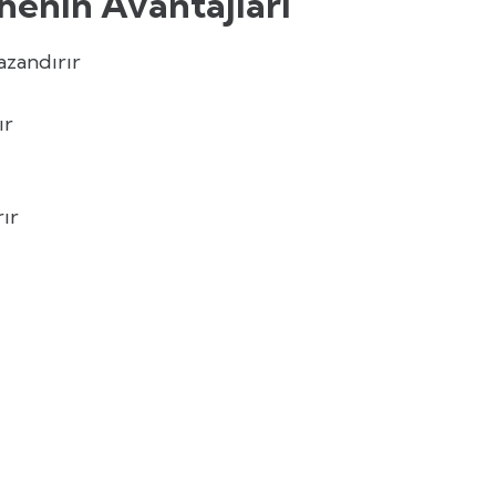
enin Avantajları
azandırır
ır
rır